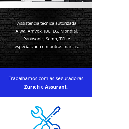
Assistência técnica autorizada
Aiwa, Amvox, JBL, LG, Mondial,
Panasonic, Semp, TCL e
especializada em outras marcas.
Trabalhamos com as seguradoras
Zurich
e
Assurant
.