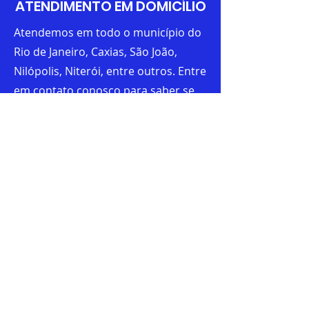
ATENDIMENTO EM DOMICÍLIO
Atendemos em todo o município do
Rio de Janeiro, Caxias, São João,
Nilópolis, Niterói, entre outros. Entre
em contato conosco para saber se
atendemos a sua região.
CONTATO
Peça seu orçamento
gratuitamente!
Nome